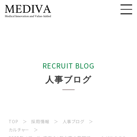
R
E
C
R
U
I
T
B
L
O
G
人
事
ブ
ロ
グ
TOP
採用情報
人事ブログ
カルチャー