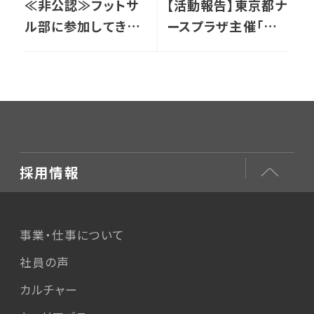
≪非公認≫フットサ
【活動報告】東京都ナ
ル部に参加してきま
ースプラザ主催「ふ
した！
れあいナースバンク
就職相談会」に参加
しました！
採用情報
事業・仕事について
社員の声
カルチャー