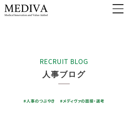
R
E
C
R
U
I
T
B
L
O
G
人
事
ブ
ロ
グ
#人事のつぶやき
#メディヴァの面接・選考