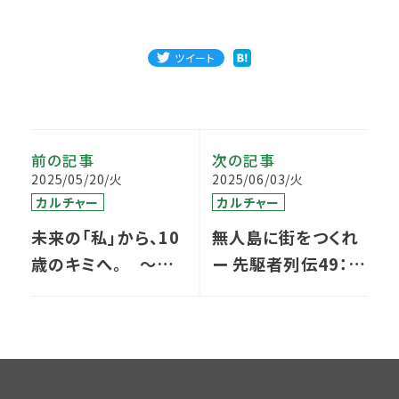
ツイート
前の記事
次の記事
2025/05/20/火
2025/06/03/火
カルチャー
カルチャー
未来の「私」から、10
無人島に街をつくれ
歳のキミへ。 〜メ
ー 先駆者列伝49：こ
ディヴァ社員からあ
れからの25年を考え
の頃の自分へのメッ
る㊦
セージ〜