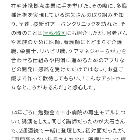
在宅連携拠点事業に手を挙げた。その際に、多職
種連携を実現している遠矢さんの取り組みを知
り、早速、桜新町アーバンクリニックを訪れた。そ
の時のことは
連載46回
にも紹介したが、患者さん
や家族のために医師、看護師にとどまらず介護
職、栄養士、リハビリ職、ケアマネジャーらが力を
合わせる仕組みや円滑に進めるためのアプリな
どの開発に感銘を受けただけではない。お昼ご
飯まで作って歓待してもらい、「こんなアットホー
ムなところがあるんだ」と感心した。
14年ごろに勉強会で中小病院の再生モデルにつ
いて講演をした。同じく講師だったのが大石さん
で、2週連続で一緒に登壇した。初対面だったが、
「専門職でない社長さんなのに、医療について極