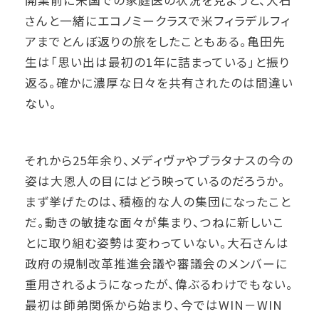
開業前に米国での家庭医の状況を見ようと、大石
さんと一緒にエコノミークラスで米フィラデルフィ
アまでとんぼ返りの旅をしたこともある。亀田先
生は「思い出は最初の1年に詰まっている」と振り
返る。確かに濃厚な日々を共有されたのは間違い
ない。
それから25年余り、メディヴァやプラタナスの今の
姿は大恩人の目にはどう映っているのだろうか。
まず挙げたのは、積極的な人の集団になったこと
だ。動きの敏捷な面々が集まり、つねに新しいこ
とに取り組む姿勢は変わっていない。大石さんは
政府の規制改革推進会議や審議会のメンバーに
重用されるようになったが、偉ぶるわけでもない。
最初は師弟関係から始まり、今ではWIN－WIN