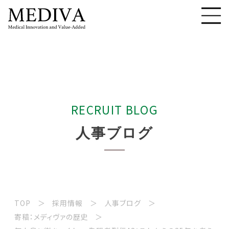
R
E
C
R
U
I
T
B
L
O
G
人
事
ブ
ロ
グ
TOP
採用情報
人事ブログ
寄稿：メディヴァの歴史