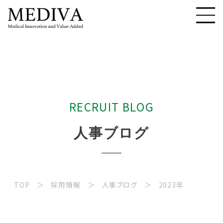
R
E
C
R
U
I
T
B
L
O
G
人
事
ブ
ロ
グ
TOP
採用情報
人事ブログ
2023年