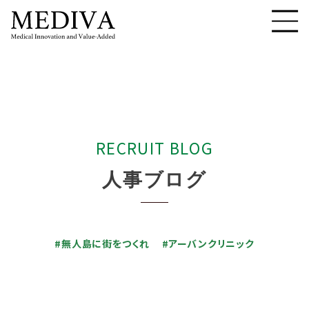
R
E
C
R
U
I
T
B
L
O
G
人
事
ブ
ロ
グ
#無人島に街をつくれ
#アーバンクリニック