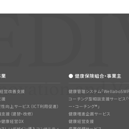
事業
● 健康保険組合・事業主
・経営改善支援
健康管理システム「WellaboSWP
支援
コーチング型相談支援サービス「
性向上サービス（ICT利用促進）
ー・コーチング®」
支援（建替・改修）
健康増進企画サービス
の健康経営DX
健康経営支援
さしいデザイン導入コンサルティ
産業保健サービス