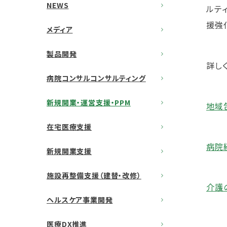
NEWS
ルテ
援強
メディア
製品開発
詳し
病院コンサルコンサルティング
新規開業・運営支援・PPM
地域
在宅医療支援
病院
新規開業支援
施設再整備支援（建替・改修）
介護
ヘルスケア事業開発
医療DX推進