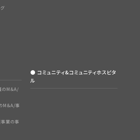
ング
● コミュニティ&コミュニティホスピタ
ル
のM＆A/
のM＆A/事
護事業の事