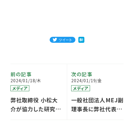
ツイート
前の記事
次の記事
2024/01/18/木
2024/01/19/金
メディア
メディア
弊社取締役 小松大
一般社団法人MEJ副
介が協力した研究成
理事長に弊社代表大
果が、国際的な医学
石が就任しました
論文雑誌に掲載され