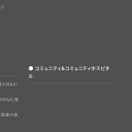
ング
● コミュニティ&コミュニティホスピタ
ル
のM＆A/
のM＆A/事
護事業の事