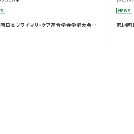
WS
NEWS
4回日本プライマリ・ケア連合学会学術大会シ
第14
ジウムに登壇します
参加い