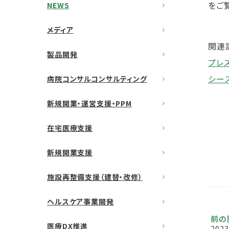
をご
NEWS
メディア
関連
製品開発
プレ
シー
病院コンサルコンサルティング
新規開業・運営支援・PPM
在宅医療支援
新規開業支援
施設再整備支援（建替・改修）
ヘルスケア事業開発
前の
医療DX推進
2023