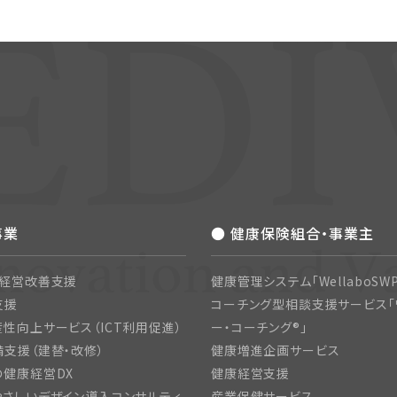
事業
● 健康保険組合・事業主
・経営改善支援
健康管理システム「WellaboSWP
支援
コーチング型相談支援サービス「
性向上サービス（ICT利用促進）
ー・コーチング®」
支援（建替・改修）
健康増進企画サービス
の健康経営DX
健康経営支援
さしいデザイン導入コンサルティ
産業保健サービス