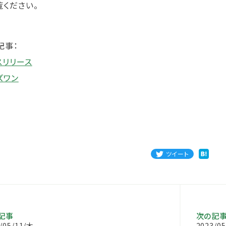
覧ください。
記事：
スリリース
ズワン
ツイート
記事
次の記
/05/11/木
2023/0