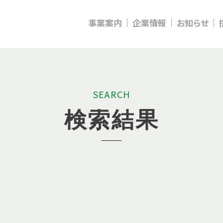
事業案内
企業情報
お知らせ
S
E
A
R
C
H
検
索
結
果