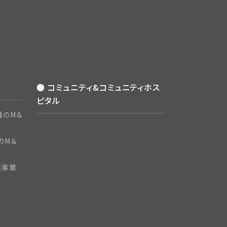
● コミュニティ&コミュニティホス
ピタル
護のM＆
のM＆
護事業