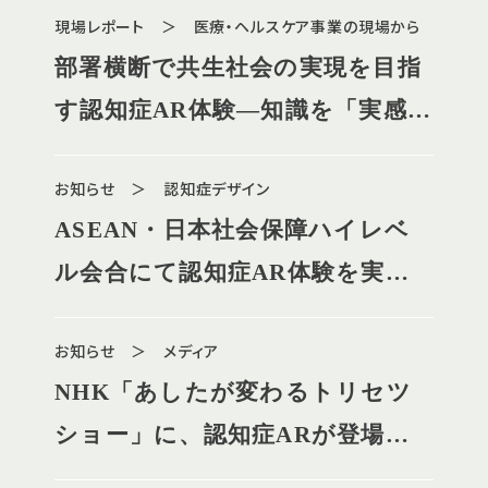
現場レポート ＞ 医療・ヘルスケア事業の現場から
部署横断で共生社会の実現を目指
す認知症AR体験―知識を「実感」
に変える、自治体の新たなアプロ
お知らせ ＞ 認知症デザイン
ーチ―
ASEAN・日本社会保障ハイレベ
ル会合にて認知症AR体験を実施
しました
お知らせ ＞ メディア
NHK「あしたが変わるトリセツ
ショー」に、認知症ARが登場し
ました