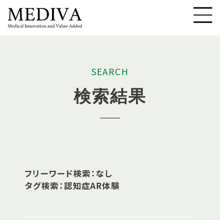
S
E
A
R
C
H
検
索
結
果
フリーワード検索：なし
タグ検索：認知症AR体験