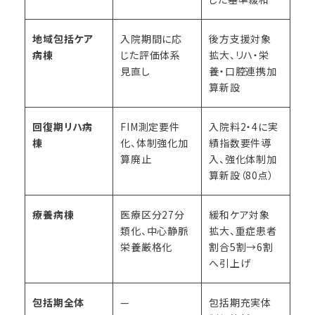
地域包括ケア
入院期間に応
後方支援対象
病棟
じた評価体系
拡大、リハ・栄
見直し
養・口腔連携加
算新設
回復期リハ病
FIM測定要件
入院料2・4に実
棟
化、体制強化加
績指数要件導
算廃止
入、強化体制加
算新設（80点）
療養病棟
医療区分27分
緩和ケア対象
類化、中心静脈
拡大、重症患者
栄養厳格化
割合5割→6割
へ引上げ
包括期全体
—
包括期充実体