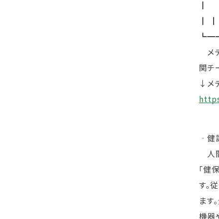
┃ 
┃ 
┗━
メデ
関チ
↓メ
http
‐健
人間ド
「健
す。
ます
機器