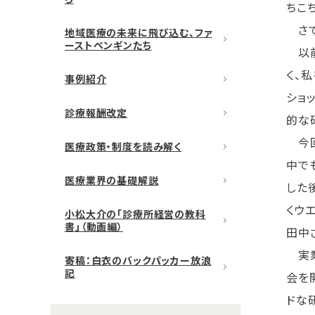
ちこ
さて
地域医療の未来に飛び込む、ファ
ーストペンギンたち
以前
く、
事例紹介
ショ
診療報酬改定
的な
今回
医療政策・制度を読み解く
中で
医療業界の基礎解説
した
くウ
小松大介の「診療所経営の教科
書」（動画編）
田中
実業
寄稿：白衣のバックパッカー放浪
記
会を
ドな