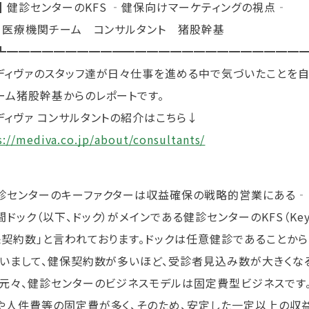
┃健診センターのKFS ‐健保向けマーケティングの視点‐
┃ 医療機関チーム コンサルタント 猪股幹基
┻━━━━━━━━━━━━━━━━━━━━━━━━━
ィヴァのスタッフ達が日々仕事を進める中で気づいたことを自
ーム猪股幹基からのレポートです。
ディヴァ コンサルタントの紹介はこちら↓
s://mediva.co.jp/about/consultants/
診センターのキーファクターは収益確保の戦略的営業にある‐
ック（以下、ドック）がメインである健診センターのKFS（Key Fac
保契約数」と言われております。ドックは任意健診であることか
従いまして、健保契約数が多いほど、受診者見込み数が大きくなる
。元々、健診センターのビジネスモデルは固定費型ビジネスです
や人件費等の固定費が多く、そのため、安定した一定以上の収