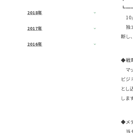
┗━
2018年
10
独立
2017年
断し
2016年
◆戦
マッ
ビジ
とし
します
◆メ
当セ