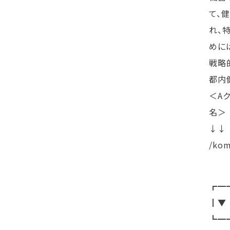
て、
れ、
めに
戦略
都内
＜A
名＞
↓↓
/kom
┏━
┃▼
┗━