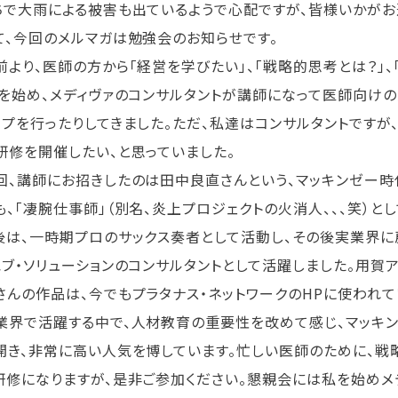
ちで大雨による被害も出ているようで心配ですが、皆様いかがお
、今回のメルマガは勉強会のお知らせです。
より、医師の方から「経営を学びたい」、「戦略的思考とは？」、
私を始め、メディヴァのコンサルタントが講師になって医師向け
ップを行ったりしてきました。ただ、私達はコンサルタントですが
研修を開催したい、と思っていました。
、講師にお招きしたのは田中良直さんという、マッキンゼー時
も、「凄腕仕事師」（別名、炎上プロジェクトの火消人、、、笑）と
後は、一時期プロのサックス奏者として活動し、その後実業界に
エブ・ソリューションのコンサルタントとして活躍しました。用賀
さんの作品は、今でもプラタナス・ネットワークのHPに使われて
界で活躍する中で、人材教育の重要性を改めて感じ、マッキン
開き、非常に高い人気を博しています。忙しい医師のために、
研修になりますが、是非ご参加ください。懇親会には私を始めメ