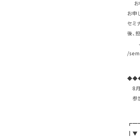
お申
お申し
セミ
後、
↓↓
/sem
◆◆
8月
参加
┏━
┃▼