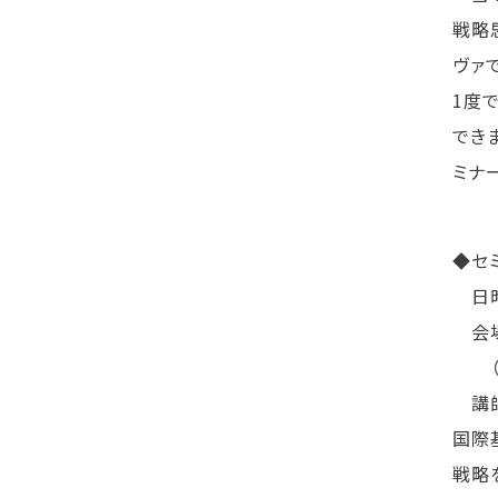
戦略
ヴァ
1度
でき
ミナ
◆セ
日時：
会場
（千
講師
国際
戦略