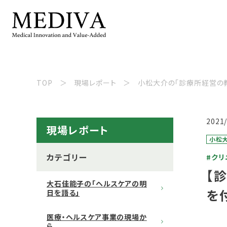
TOP
現場レポート
小松大介の「診療所経営の教
2021
現場レポート
小松大
カテゴリー
#クリ
【
大石佳能子の「ヘルスケアの明
を
日を語る」
医療・ヘルスケア事業の現場か
ら