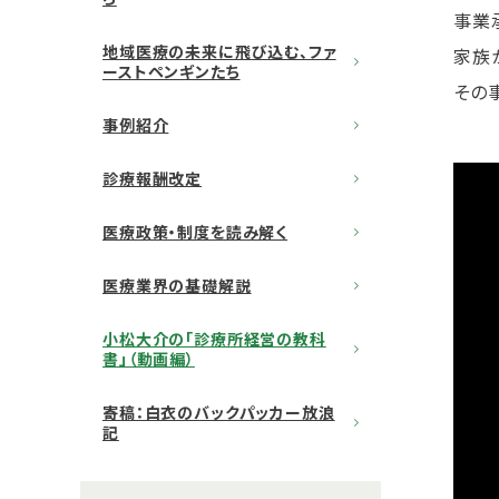
事業
地域医療の未来に飛び込む、ファ
家族
ーストペンギンたち
その
事例紹介
診療報酬改定
医療政策・制度を読み解く
医療業界の基礎解説
小松大介の「診療所経営の教科
書」（動画編）
寄稿：白衣のバックパッカー放浪
記