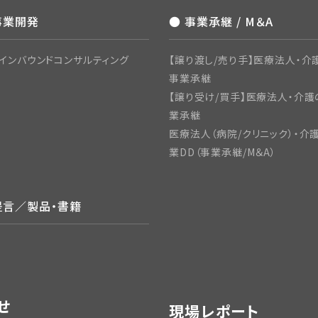
事業開発
● 事業承継 / M＆A
インバウンドコンサルティング
【譲り渡し/売り手】医療法人・介護
事業承継
【譲り受け/買手】医療法人・介護
業承継
医療法人（病院/クリニック）・介
業DD（事業承継/M＆A）
提言／製品・書籍
せ
現場レポート