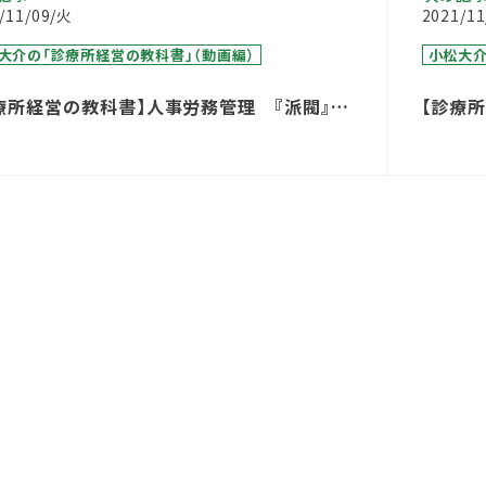
/11/09/火
2021/1
大介の「診療所経営の教科書」（動画編）
小松大介
療所経営の教科書】人事労務管理 『派閥』が
【診療
た場合の対応
に加え
方法