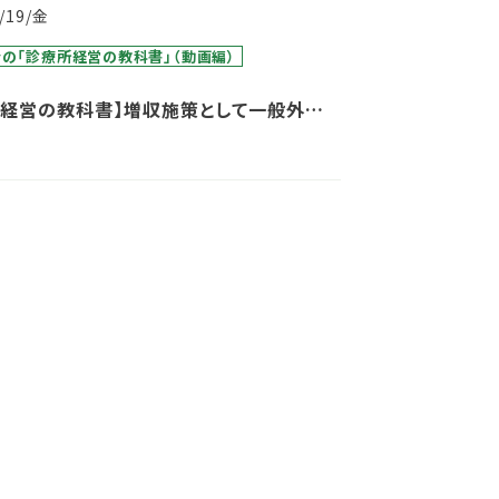
1/19/金
の「診療所経営の教科書」（動画編）
所経営の教科書】増収施策として一般外来
て健診に注力していく際の『販促・営業』の