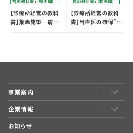
営の教科書」（動画編）
営の教科書」（動画編）
【診療所経営の教科
【診療所経営の教科
書】集患施策 病院
書】当直医の確保『勤
からの『逆紹介』
務態度も評判も悪い
先生』への望ましい
対応
事業案内
企業情報
お知らせ