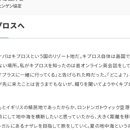
ェンゲン協定
プロスへ
ナパはキプロスという国のリゾート地だ。キプロス自体は島国
ない場所。私がキプロスを知ったのは昔オンライン英会話をして
イプラスに一緒に行ってくる」と告げられた時だった。「どこよ？
が先に来たことは言うまでもないが、綴りを聞いてようやくキプロス
もとイギリスの植民地であったからか、ロンドンガトウィック空
点にして地中海を横断したいと思っていたから、大きく距離を移
トガルにあるナザレを目指して旅をしていく。夏の地中海という