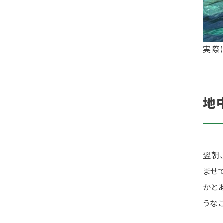
実際
地
翌朝
ませ
かと
うな