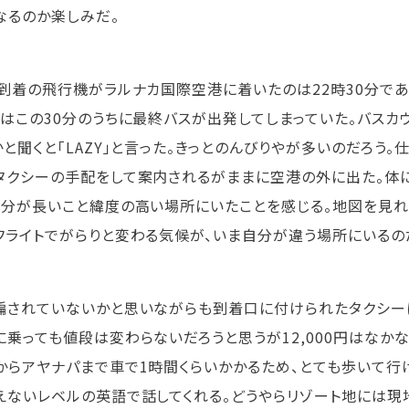
なるのか楽しみだ。
時到着の飛行機がラルナカ国際空港に着いたのは22時30分であ
実はこの30分のうちに最終バスが出発してしまっていた。バスカ
かと聞くと「LAZY」と言った。きっとのんびりやが多いのだろう
タクシーの手配をして案内されるがままに空港の外に出た。体
自分が長いこと緯度の高い場所にいたことを感じる。地図を見れ
フライトでがらりと変わる気候が、いま自分が違う場所にいるの
騙されていないかと思いながらも到着口に付けられたタクシー
に乗っても値段は変わらないだろうと思うが12,000円はなか
からアヤナパまで車で1時間くらいかかるため、とても歩いて行
えないレベルの英語で話してくれる。どうやらリゾート地には現