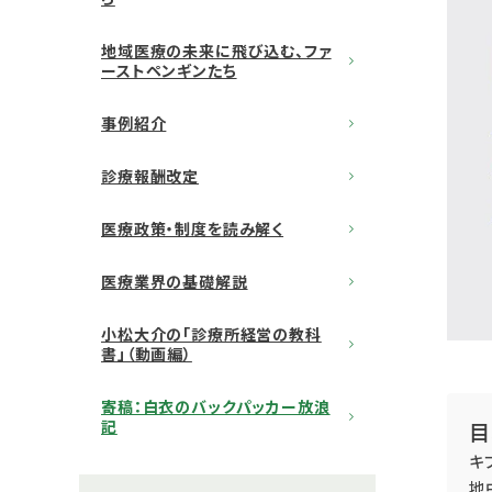
地域医療の未来に飛び込む、ファ
ーストペンギンたち
事例紹介
診療報酬改定
医療政策・制度を読み解く
医療業界の基礎解説
小松大介の「診療所経営の教科
書」（動画編）
寄稿：白衣のバックパッカー放浪
記
目
キ
地