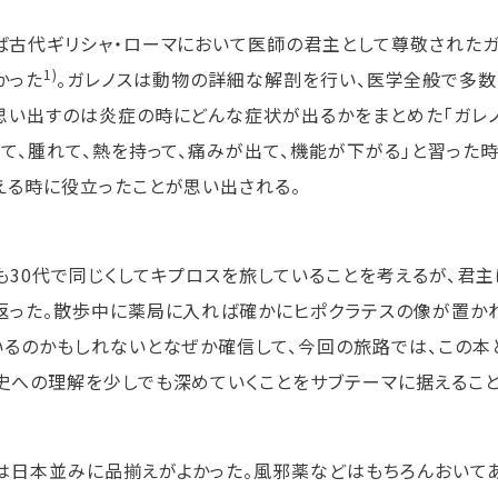
ば古代ギリシャ・ローマにおいて医師の君主として尊敬されたガ
1)
かった
。ガレノスは動物の詳細な解剖を行い、医学全般で多数
思い出すのは炎症の時にどんな症状が出るかをまとめた「ガレノ
って、腫れて、熱を持って、痛みが出て、機能が下がる」と習った
える時に役立ったことが思い出される。
も30代で同じくしてキプロスを旅していることを考えるが、君
返った。散歩中に薬局に入れば確かにヒポクラテスの像が置か
いるのかもしれないとなぜか確信して、今回の旅路では、この本
史への理解を少しでも深めていくことをサブテーマに据えること
は日本並みに品揃えがよかった。風邪薬などはもちろんおいて