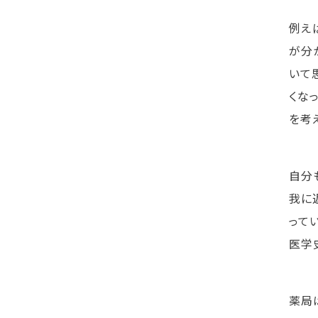
例え
が分
いて
くな
を考
自分
我に
って
医学
薬局