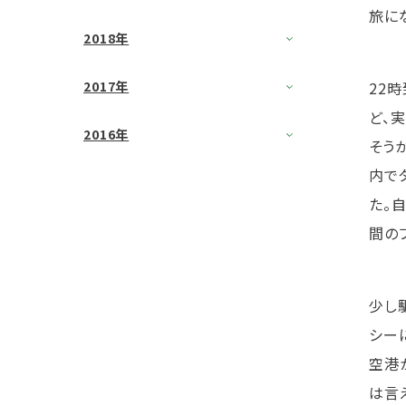
旅に
2018年
22
2017年
ど、
2016年
そう
内で
た。
間の
少し
シー
空港
は言