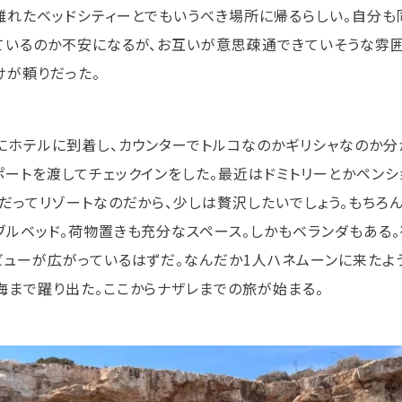
離れたベッドシティーとでもいうべき場所に帰るらしい。自分
ているのか不安になるが、お互いが意思疎通できていそうな雰
けが頼りだった。
にホテルに到着し、カウンターでトルコなのかギリシャなのか分
ポートを渡してチェックインをした。最近はドミトリーとかペン
。だってリゾートなのだから、少しは贅沢したいでしょう。もちろ
ブルベッド。荷物置きも充分なスペース。しかもベランダもある
ビューが広がっているはずだ。なんだか1人ハネムーンに来たよ
海まで躍り出た。ここからナザレまでの旅が始まる。