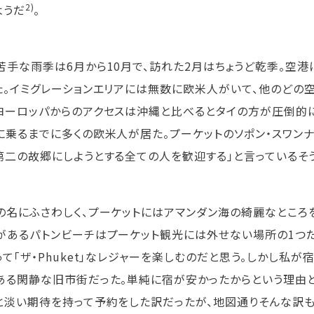
2)
ようだ
。
苦手な雨季は6月から10月で、訪れた2月はちょうど乾季。空
た。イミグレーションエリアには無数に欧米人がいて、他のどの
ヨーロッパからのアクセスは沖縄と比べるとタイの方が圧倒的に
に乗るまでに多くの欧米人が居た。プーケットのソポン・スワンナ
第二の故郷にしようとする全ての人を歓迎する」と言っているそ
の名にふさわしく、プーケットにはアマンダン海の綺麗なところ
があるパトンビーチはプーケット観光には外せない場所の1つだ
って「ザ・Phuket」なレジャーを楽しむのだと思う。しかし私
ある閑静な旧市街だった。単純に宿が安かったからという理由
と淡い期待を持って予約をした訳だったが、地図通りそんな訳も