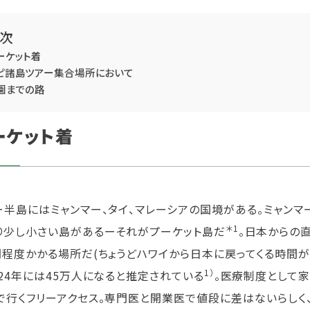
次
ーケット着
ピ諸島ツアー集合場所において
園までの路
ーケット着
ー半島にはミャンマー、タイ、マレーシアの国境がある。ミャン
＊1
り少し小さい島があるーそれがプーケット島だ
。日本からの
間程度かかる場所だ(ちょうどハワイから日本に戻ってくる時間が9時
1）
024年には45万人になると推定されている
。医療制度として
で行くフリーアクセス。専門医と開業医で値段に差はないらしく