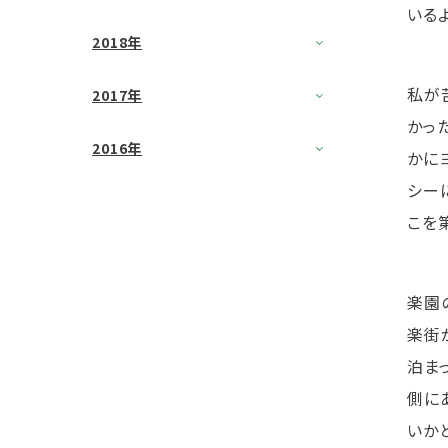
いる
2018年
私が
2017年
かっ
2016年
かに
シー
こを
楽園
楽街
泊ま
側に
いか