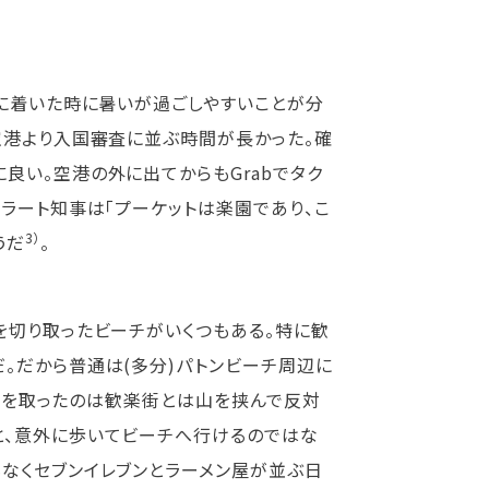
港に着いた時に暑いが過ごしやすいことが分
空港より入国審査に並ぶ時間が長かった。確
良い。空港の外に出てからもGrabでタク
ラート知事は「プーケットは楽園であり、こ
3）
うだ
。
を切り取ったビーチがいくつもある。特に歓
。だから普通は(多分)パトンビーチ周辺に
が宿を取ったのは歓楽街とは山を挟んで反対
と、意外に歩いてビーチへ行けるのではな
なくセブンイレブンとラーメン屋が並ぶ日