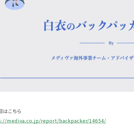
回はこちら
s://mediva.co.jp/report/backpacker/14654/