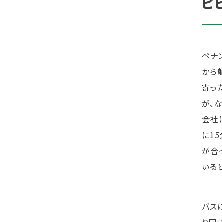
ピ
ペナ
から
寄っ
が、
会社
に1
が合
いる
バス
り同