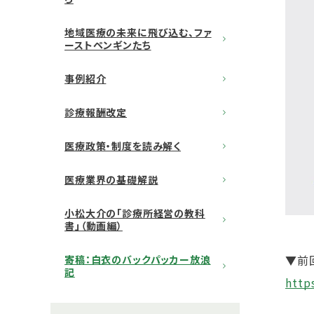
地域医療の未来に飛び込む、ファ
ーストペンギンたち
事例紹介
診療報酬改定
医療政策・制度を読み解く
医療業界の基礎解説
小松大介の「診療所経営の教科
書」（動画編）
▼前
寄稿：白衣のバックパッカー放浪
記
http