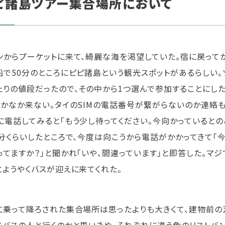
ピ諸島ツアー集合場所において
ンからプーケットに来て、綺麗な海を渇望していた。宿に戻って
船で50分のところにピピ諸島という観光スポットがあるらしい
たりの値段だったので、その中から1つ選んで参加することにし
なかなか来ない。タイのSIMの電話番号が繋がらないのか連絡
に電話してみると「もう少し待ってください。今向かっているとの
5分くらいしたところで、今度は向こうから電話がかかってきて「
ってますか？」と聞かれ「いや、間違っています」と即答した。マ
とようやくバスが迎えに来てくれた。
に乗って降ろされた集合場所は思ったよりも大きくて、建物前の
じバスの人と行くのかと思いきや、それぞれに違う色のリストバ