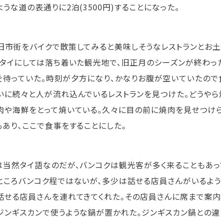
ような道の表通りに2泊(3500円)することになった。
旧市街をバイクで散策してみると美味しそうなレストランとお
。タイにしては落ち着いた観光地で、旧正月のシーズンが終わ
を待っていた。時刻が夕方になり、かなりお腹が空いていたので
いに続々と人が流れ込んでいるレストランを見つけた。どうやら
肉や海鮮をとって焼いている。久々に目の前に焼肉を見せつけら
もあり、ここで食事をすることにした。
は当然タイ語なのだが、バンコクは観光客が多く来ることもあっ
ところバンコク程ではないが、多少は話せる店員さんがいるよう
話せる店員さんを連れてきてくれた。その店員さんに席まで案内
ジンギスカンで使うような鍋が置かれた。ジンギスカン鍋との違