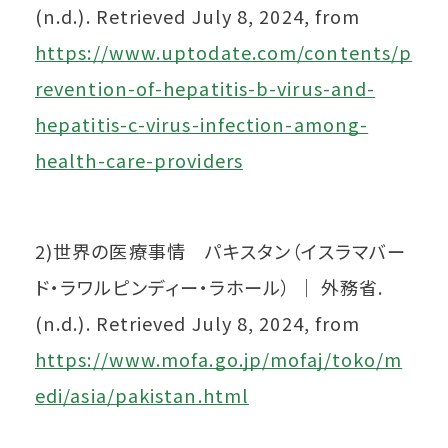
(n.d.). Retrieved July 8, 2024, from
https://www.uptodate.com/contents/p
revention-of-hepatitis-b-virus-and-
hepatitis-c-virus-infection-among-
health-care-providers
2)世界の医療事情 パキスタン（イスラマバー
ド・ラワルピンディー・ラホール） ｜ 外務省.
(n.d.). Retrieved July 8, 2024, from
https://www.mofa.go.jp/mofaj/toko/m
edi/asia/pakistan.html