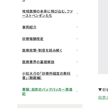
地域医療の未来に飛び込む、ファ
ーストペンギンたち
事例紹介
診療報酬改定
医療政策・制度を読み解く
医療業界の基礎解説
小松大介の「診療所経営の教科
書」（動画編）
▼前
寄稿：白衣のバックパッカー放浪
記
白衣