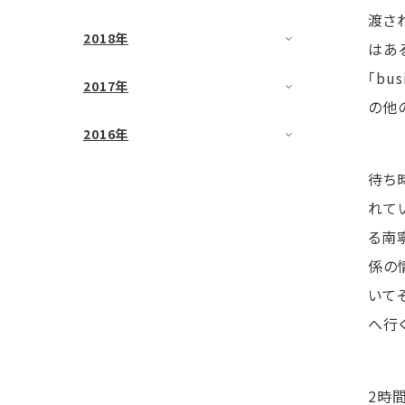
渡さ
2018年
はあ
「b
2017年
の他
2016年
待ち
れて
る南
係の
いて
へ行
2時