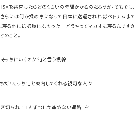
VISAを審査したらどのくらいの時間かかるのだろうか。そも
。さらには何か揉め事になって日本に送還されればベトナムま
に戻る他に選択肢はなかった。「どうやってマカオに戻るんですか
」とのこと。
ぜそっちにいくのか？」と言う視線
っちだ！あっち！」と案内してくれる親切な人々
で区切られて1人ずつしか進めない通路」を