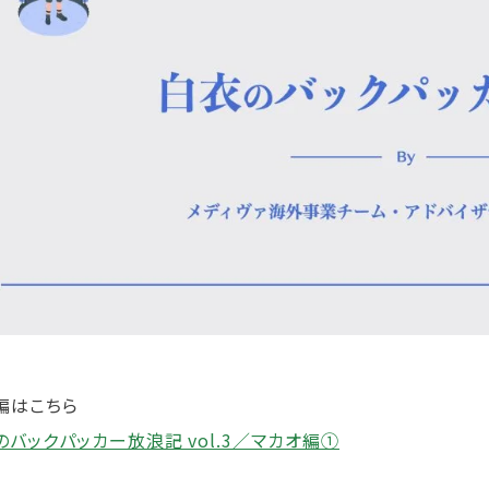
編はこちら
のバックパッカー放浪記 vol.3／マカオ編①