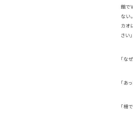
館で
ない
カオ
さい
「な
「あ
「柵