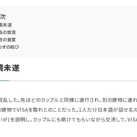
次
境未遂
当の放浪
地の食堂
カオの結び
境未遂
混乱した。先ほどのカップルと同様に連行され、別の建物に連
の建物でVISAを取れとのことだった。1人だけ日本語が話せる
いが)を説明し、カップルにも助けてもらいながら交渉して、VIS