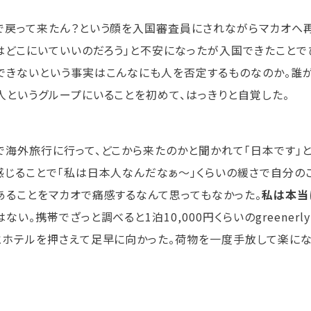
で戻って来たん？という顔を入国審査員にされながらマカオへ再
はどこにいていいのだろう」と不安になったが入国できたことで
できないという事実はこんなにも人を否定するものなのか。誰
人というグループにいることを初めて、はっきりと自覚した。
で海外旅行に行って、どこから来たのかと聞かれて「日本です」
感じることで「私は日本人なんだなぁ〜」くらいの緩さで自分の
あることをマカオで痛感するなんて思ってもなかった。
私は本当
ない。携帯でざっと調べると1泊10,000円くらいのgreener
とホテルを押さえて足早に向かった。荷物を一度手放して楽にな