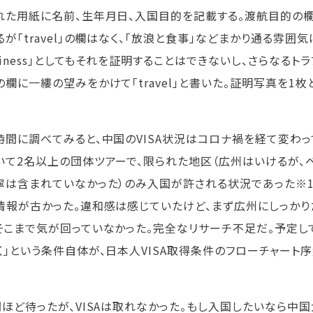
れた用紙に名前、生年月日、入国目的を記載する。渡航目的の欄には
るが「travel」の欄はなく、「放浪と食事」などまかり通る雰囲
usiness」としてもそれを証明することはできないし、さらなる
の欄に一縷の望みをかけて「travel」と書いた。証明写真を1
時間に調べてみると、中国のVISA状況はコロナ禍を経て変わ
いて2名以上の団体ツアーで、限られた地区（広州はいけるが、
寧は含まれていなかった）のみ入国が許される状況であった※1
情報が古かった。違和感は感じていたけど、まず広州にしっかり
そこまで気が回っていなかった。完全なリサーチ不足だ。予定し
く」という条件自体が、日本人VISA取得条件のフローチャート
間ほど待ったが、VISAは取れなかった。もし入国したいなら中