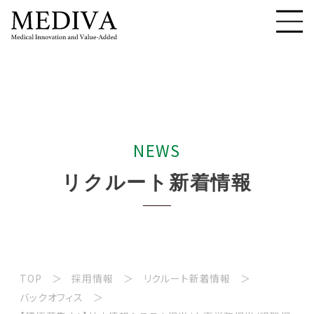
N
E
W
S
リ
ク
ル
ー
ト
新
着
情
報
TOP
採用情報
リクルート新着情報
バックオフィス