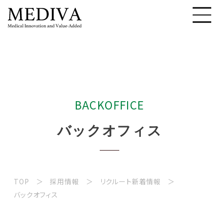
B
A
C
K
O
F
F
I
C
E
バ
ッ
ク
オ
フ
ィ
ス
TOP
採用情報
リクルート新着情報
バックオフィス