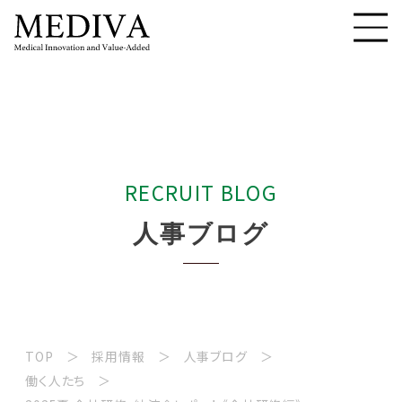
R
E
C
R
U
I
T
B
L
O
G
人
事
ブ
ロ
グ
TOP
採用情報
人事ブログ
働く人たち