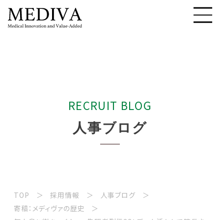
R
E
C
R
U
I
T
B
L
O
G
人
事
ブ
ロ
グ
TOP
採用情報
人事ブログ
寄稿：メディヴァの歴史