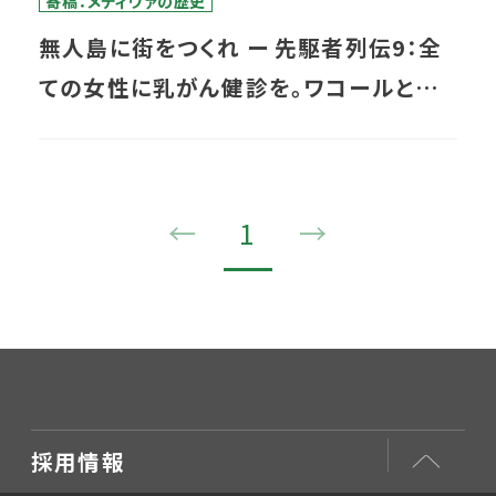
寄稿：メディヴァの歴史
無人島に街をつくれ ー 先駆者列伝9：全
ての女性に乳がん健診を。ワコールとの
取組み
←
1
→
採用情報