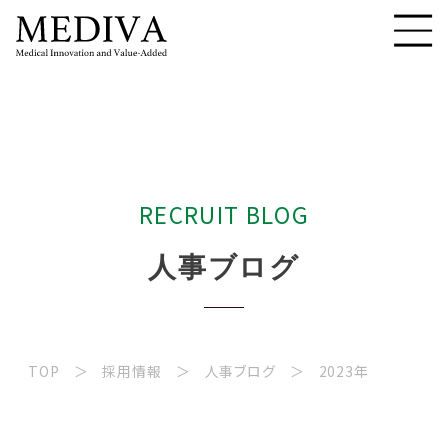
R
E
C
R
U
I
T
B
L
O
G
人
事
ブ
ロ
グ
TOP
採用情報
人事ブログ
2023年