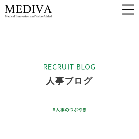
R
E
C
R
U
I
T
B
L
O
G
人
事
ブ
ロ
グ
#人事のつぶやき