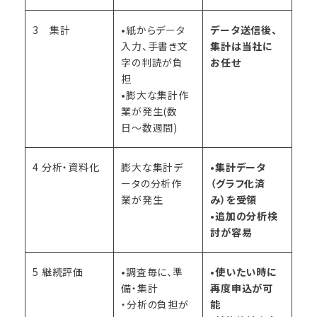
3 集計
•紙からデータ
データ送信後、
入力、手書き文
集計は当社に
字の判読が負
お任せ
担
•膨大な集計作
業が発生(数
日〜数週間)
4 分析・資料化
膨大な集計デ
•
集計データ
ータの分析作
（グラフ化済
業が発生
み）を受領
•
追加の分析検
討が容易
5 継続評価
•調査毎に、準
•
使いたい時に
備・集計
再度申込が可
・分析の負担が
能