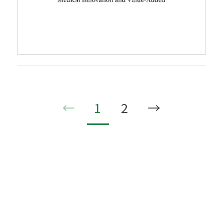
←
1
2
→