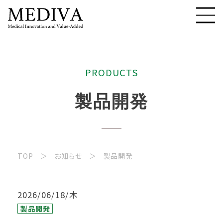
P
R
O
D
U
C
T
S
製
品
開
発
TOP
お知らせ
製品開発
2026/06/18/木
製品開発