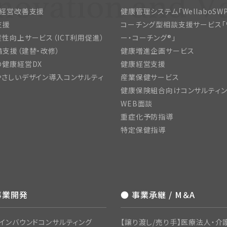
・経営改善支援
健康管理システム「WellaboSWP
支援
コーチング型相談支援サービス「
性向上サービス（ICT利用促進）
ー・コーチング®」
支援（建替・改修）
健康増進企画サービス
の健康経営DX
健康経営支援
さしいデザイン導入コンサルティ
産業保健サービス
健康保険組合向けコンサルティ
WEB面談
重症化予防指導
特定保健指導
事業開発
● 事業承継 / M＆A
インバウンドコンサルティング
【譲り渡し/売り手】医療法人・介護