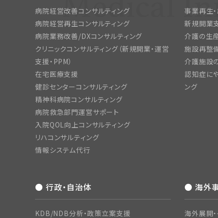
病院経営改善コンサルティング
事業再生
病院経営再生コンサルティング
新規開業
病院業務改善/DXコンサルティング
介護の生産
クリニックコンサルティング（新規開業・運営
施設再整備
支援・PPM）
介護施設
在宅医療支援
認知症にや
健診センターコンサルティング
ング
精神科病院コンサルティング
病院救急部門運営サポート
入院QOL向上コンサルティング
リハコンサルティング
情報システム代行
● 行政・自治体
● 海外
KDB/NDB分析・政策立案支援
海外展開・