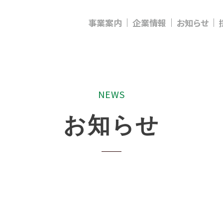
事業案内
企業情報
お知らせ
N
E
W
S
お
知
ら
せ