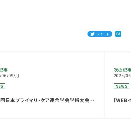
ツイート
記事
次の記
/06/09/月
2025/0
WS
NEWS
6回日本プライマリ・ケア連合学会学術大会
【WEB
のご案内
ラム（C