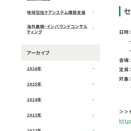
地域包括ケアシステム構築支援
海外展開・インバウンドコンサル
日時
ティング
・セ
・セ
アーカイブ
会場
2026年
定員
対象
2025年
電子
2024年
＞＞
2023年
http
2022年