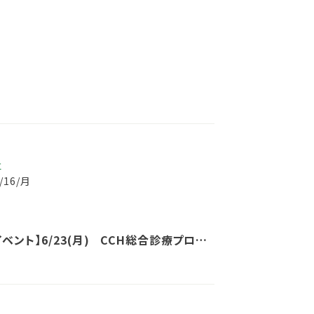
事
6/16/月
イベント】6/23(月) CCH総合診療プログ
CH総診） オンライン説明会 開催のご案内