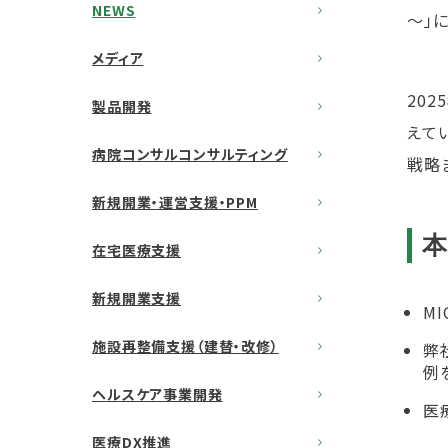
NEWS
～」
メディア
20
製品開発
えて
病院コンサルコンサルティング
戦略
新規開業・運営支援・PPM
在宅医療支援
新規開業支援
M
施設再整備支援（建替・改修）
弊
例
ヘルスケア事業開発
医
医療DX推進