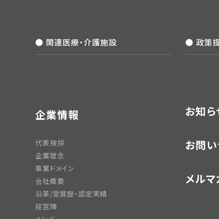
● 関連医療・介護施設
● 政策
お知ら
企業情報
お問い
代表挨拶
企業理念
事業ドメイン
メルマ
会社概要
沿革/受賞歴・認定実績
経営陣