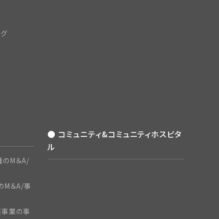
ング
● コミュニティ&コミュニティホスピタ
ル
のM＆A/
のM＆A/事
護事業の事