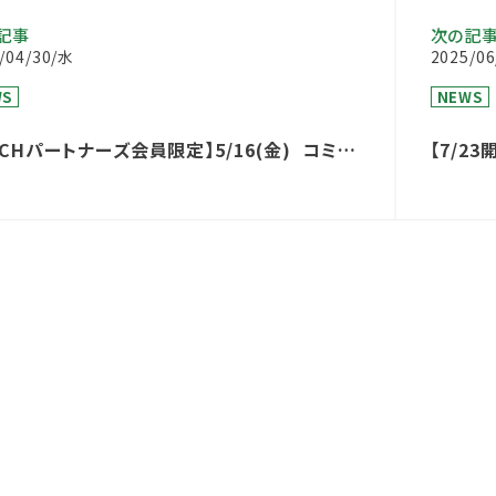
記事
次の記
/04/30/水
2025/0
WS
NEWS
&CHパートナーズ会員限定】5/16(金) コミュ
【7/2
ィホスピタルの作り方 実践ミニセミナー
ナーに
ebセミナー）のご案内