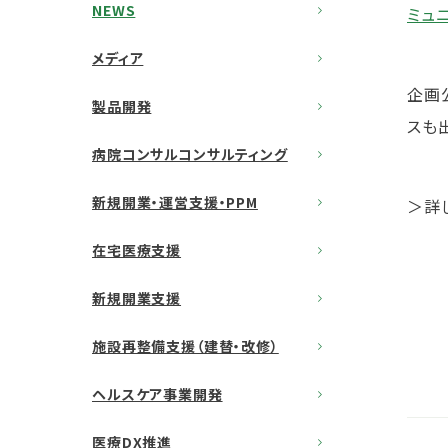
NEWS
ミュ
メディア
企画
製品開発
スも
病院コンサルコンサルティング
新規開業・運営支援・PPM
＞詳
在宅医療支援
新規開業支援
施設再整備支援（建替・改修）
ヘルスケア事業開発
医療DX推進