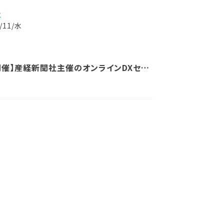
事
6/11/水
3開催】産経新聞社主催のオンラインDXセミ
て、弊社取締役・小松が講演します