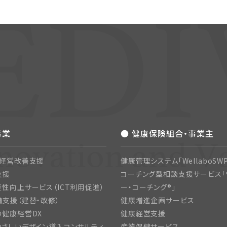
事業
● 健康保険組合・事業主
・経営改善支援
健康管理システム「WellaboSWP
支援
コーチング型相談支援サービス「
性向上サービス（ICT利用促進）
ー・コーチング®」
支援（建替・改修）
健康増進企画サービス
の健康経営DX
健康経営支援
さしいデザイン導入コンサルティ
産業保健サービス