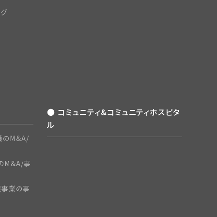
ング
● コミュニティ&コミュニティホスピタ
ル
のM＆A/
のM＆A/事
護事業の事