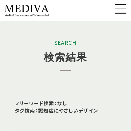
S
E
A
R
C
H
検
索
結
果
フリーワード検索：なし
タグ検索：認知症にやさしいデザイン