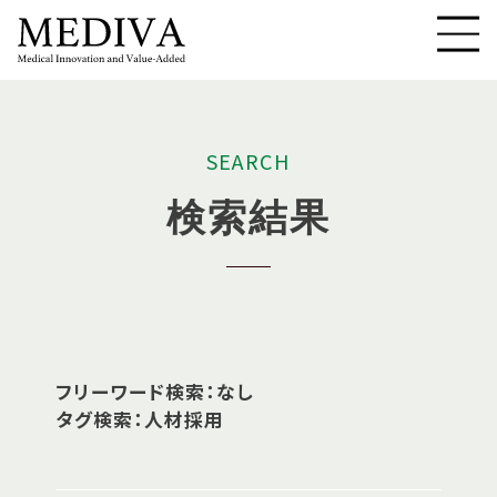
S
E
A
R
C
H
検
索
結
果
フリーワード検索：なし
タグ検索：人材採用