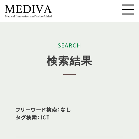
S
E
A
R
C
H
検
索
結
果
フリーワード検索：なし
タグ検索：ICT