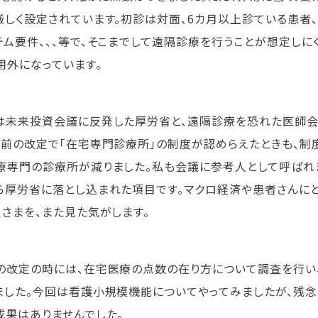
厳しく設定されています。初診は対面、6カ月以上診ている患者、
テム要件、、、等で、そこまでして遠隔診療を行うことが想定し
用外になっています。
は未来投資会議に反発した厚労省と、遠隔診療を恐れた医師会
以前の改定で「在宅専門診療所」の制度が認めらえたときも、制
療専門の診療所が減りました。私も会議に参考人として呼ばれ
ら厚労省に落とし込まれた項目です。マクロ経済や患者さんにと
くさまを、また見た気がします。
の改定の時には、在宅医療の点数の在り方について調査を行い
ました。今回は看護小規模機能についてやってみましたが、残
成果はありませんでした。