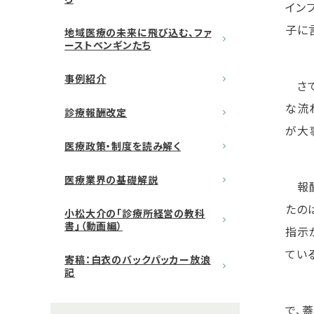
イン
子に
地域医療の未来に飛び込む、ファ
ーストペンギンたち
事例紹介
さて
な流
診療報酬改定
が大
医療政策・制度を読み解く
医療業界の基礎解説
報酬
たの
小松大介の「診療所経営の教科
書」（動画編）
指示
てい
寄稿：白衣のバックパッカー放浪
記
で、