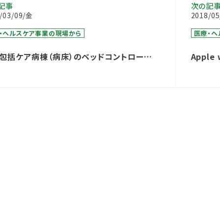
記事
次の記
/03/09/金
2018/0
・ヘルスケア事業の現場から
医療・ヘ
包括ケア病棟（病床）のベッドコントロール
Appl
いて
ービス