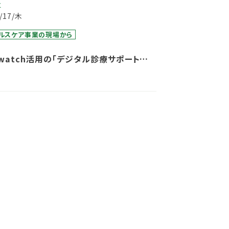
事
5/17/木
ルスケア事業の現場から
e watch活用の「デジタル診療サポートサ
」を開始