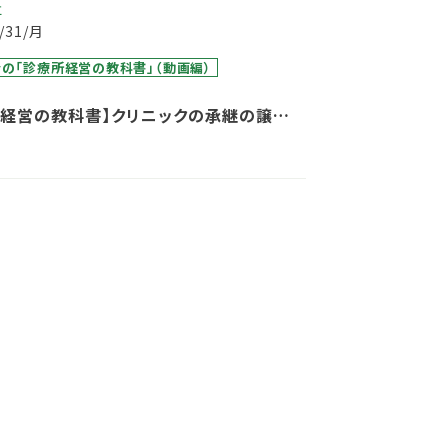
事
1/31/月
の「診療所経営の教科書」（動画編）
所経営の教科書】クリニックの承継の譲り
から『有利な条件』を引き出すには？