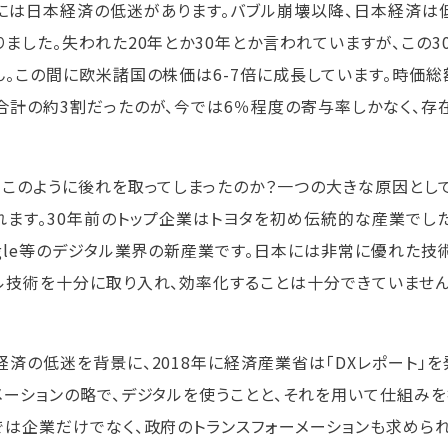
には日本経済の低迷があります。バブル崩壊以降、日本経済は
りました。失われた20年とか30年とか言われていますが、この
ん。この間に欧米諸国の株価は6-7倍に成長しています。時価総
合計の約3割だったのが、今では6％程度の寄与率しかなく、存
、このように後れを取ってしまったのか？一つの大きな原因とし
ます。30年前のトップ企業はトヨタを初め伝統的な産業でした。今の
ogle等のデジタル業界の新産業です。日本には非常に優れた技
ル技術を十分に取り入れ、効率化することは十分できていません
経済の低迷を背景に、2018年に経済産業省は「DXレポート」を
メーションの略で、デジタルを使うことと、それを用いて仕組みを
では企業だけでなく、政府のトランスフォーメーションも求めら