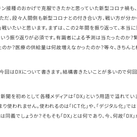
チン接種のおかげで克服できたかと思っていた新型コロナ禍も
。ただ、段々人間側も新型コロナとの付き合い方、戦い方が分か
く」戦いたいと思います。まずは、この２年間を振り返って、本当
という振り返りが必須です。有識者による予測は当たったのか
たのか？医療の供給量は何故増えなかったのか？等々、きちんと
、今回はDXについて書きます。結構書きたいことが多いので何
、新聞を初めとして各種メディアは「DX」という用語で溢れていま
り使われません。使われるのは「ICT化」や、「デジタル化」ではない
」は同義でしょうか？そもそも「DX」とは何であり、今、何故「DX