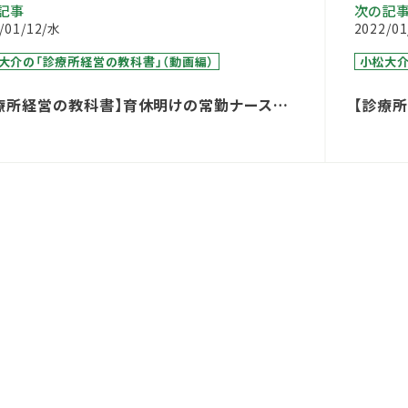
記事
次の記
/01/12/水
2022/0
大介の「診療所経営の教科書」（動画編）
小松大介
療所経営の教科書】育休明けの常勤ナースに
【診療
退職の申し出を引き留めるには
受け側