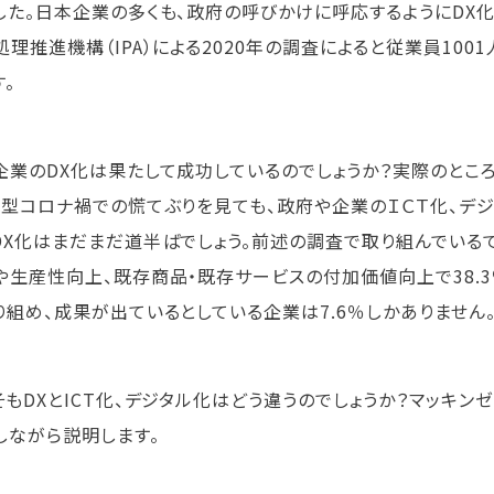
した。日本企業の多くも、政府の呼びかけに呼応するようにDX
処理推進機構（IPA）による2020年の調査によると従業員100
す。
企業のDX化は果たして成功しているのでしょうか？実際のとこ
新型コロナ禍での慌てぶりを見ても、政府や企業のＩＣＴ化、デ
DX化はまだまだ道半ばでしょう。前述の調査で取り組んでいる
や生産性向上、既存商品・既存サービスの付加価値向上で38.
り組め、成果が出ているとしている企業は7.6％しかありません
そもDXとICT化、デジタル化はどう違うのでしょうか？マッキン
しながら説明します。