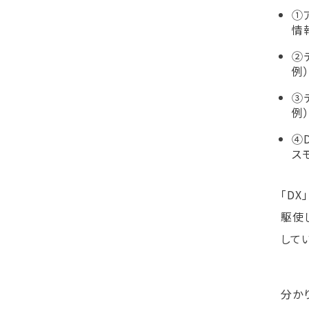
①
情
②
例
③
例）
④D
ス
「D
駆使
して
分かり