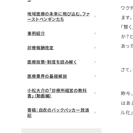
ワク
地域医療の未来に飛び込む、ファ
ます
ーストペンギンたち
「賢
事例紹介
か？
あっ
診療報酬改定
医療政策・制度を読み解く
さて
医療業界の基礎解説
小松大介の「診療所経営の教科
昨今
書」（動画編）
はあま
寄稿：白衣のバックパッカー放浪
ル化
記