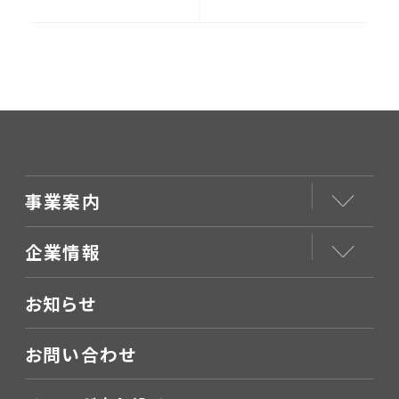
譲渡にあたり『賃料
落ちこんでいると噂
値上げ』が要求され
のスタッフへの関わ
た場合の交渉につい
り方
て
事業案内
企業情報
お知らせ
お問い合わせ