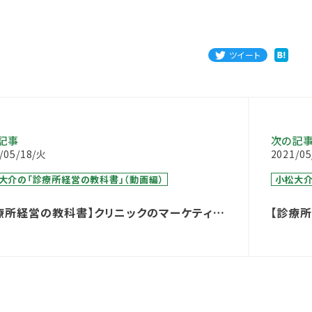
ツイート
記事
次の記
/05/18/火
2021/0
大介の「診療所経営の教科書」（動画編）
小松大介
療所経営の教科書】クリニックのマーケティン
【診療
『電柱看板』について
セット
り方