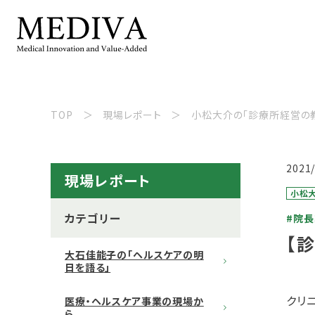
TOP
現場レポート
小松大介の「診療所経営の教
2021
現場レポート
小松大
カテゴリー
#院
【
大石佳能子の「ヘルスケアの明
日を語る」
クリ
医療・ヘルスケア事業の現場か
ら