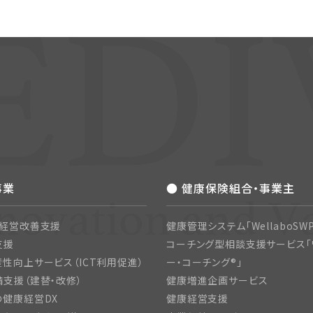
事業
● 健康保険組合・事業主
・経営改善支援
健康管理システム「WellaboSWP
支援
コーチング型相談支援サービス「
性向上サービス（ICT利用促進）
ー・コーチング®」
支援（建替・改修）
健康増進企画サービス
の健康経営DX
健康経営支援