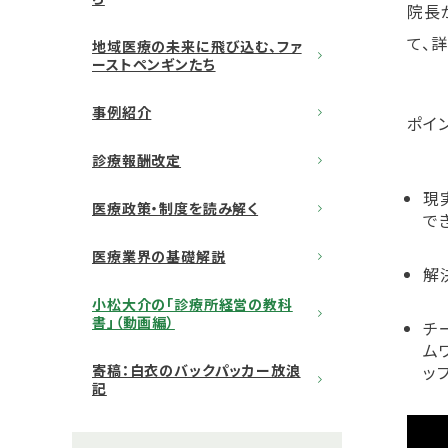
院長
て、
地域医療の未来に飛び込む、ファ
ーストペンギンたち
事例紹介
ポイン
診療報酬改定
現
医療政策・制度を読み解く
で
医療業界の基礎解説
解
小松大介の「診療所経営の教科
書」（動画編）
チ
ム
寄稿：白衣のバックパッカー放浪
ッ
記