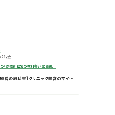
事
5/21/金
の「診療所経営の教科書」（動画編）
所経営の教科書】クリニック経営のマインド
 医療機関における『リーダー』としてのあ