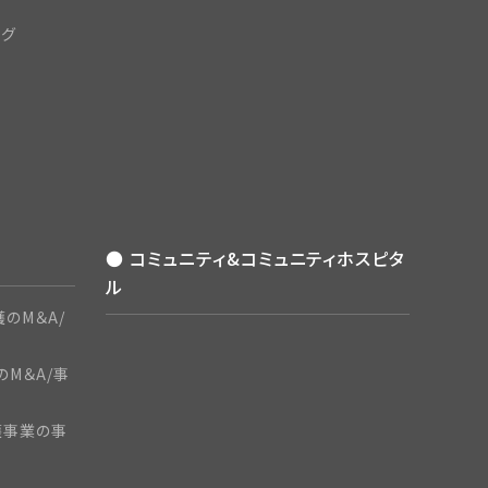
ング
● コミュニティ&コミュニティホスピタ
ル
のM＆A/
のM＆A/事
護事業の事