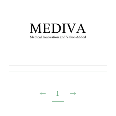
←
1
→