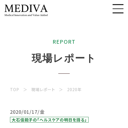
R
E
P
O
R
T
現
場
レ
ポ
ー
ト
TOP
現場レポート
2020年
2020/01/17/金
大石佳能子の「ヘルスケアの明日を語る」