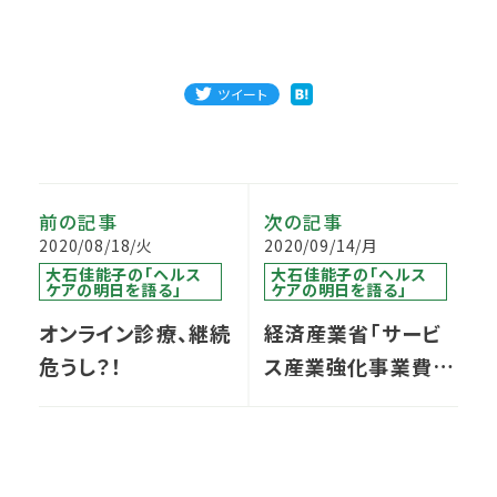
ツイート
前の記事
次の記事
2020/08/18/火
2020/09/14/月
大石佳能子の「ヘルス
大石佳能子の「ヘルス
ケアの明日を語る」
ケアの明日を語る」
オンライン診療、継続
経済産業省「サービ
危うし？！
ス産業強化事業費補
助金（認知症共生社
会に向けた製品・サ
ービスの効果検証事