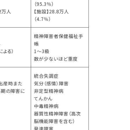
（95.3％）
.2万人
【施設】28.8万人
（4.7％）
精神障害者保健福祉手
4
帳
による）
1〜3級
数が少ないほど重度
統合失調症
出産時また
気分（感情）障害
早期の障害に
非定型精神病
てんかん
中毒精神病
器質性精神障害（高次
脳機能障害を含む）
発達障害