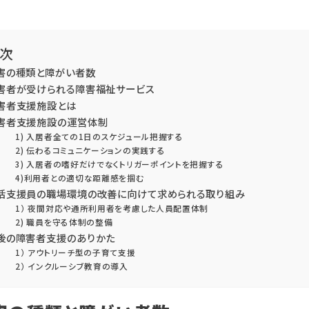
次
害の種類と障がい者数
害者が受けられる障害福祉サービス
害者支援施設とは
害者支援施設の運営体制
1) 入居者全ての1日のスケジュール把握する
2) 伝わるコミュニケーションの実践する
3) 入居者の嗜好だけでなくトリガーポイントを把握する
4)利用者との適切な距離感を掴む
活支援員の職場環境の改善に向けて求められる取り組み
1） 夜間対応や通所利用者を考慮した人員配置体制
2) 職員を守る体制の整備
後の障害者支援のありかた
1） アウトリーチ型の子育て支援
2） インクルーシブ教育の導入