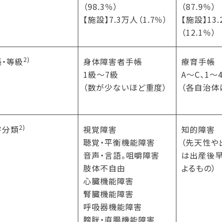
（98.3％）
（87.9％）
【施設】7.3万人（1.7％）
【施設】13
（12.1％）
2)
帳・等級
身体障害者手帳
療育手帳
1級〜7級
A〜C、1〜
（数が少ないほど重度）
（各自治体
2)
害分類
視覚障害
知的障害
聴覚・平衡機能障害
（先天性や
音声・言語。咀嚼障害
は出産後
肢体不自由
よるもの）
心臓機能障害
腎臓機能障害
呼吸器機能障害
膀胱・直腸機能障害