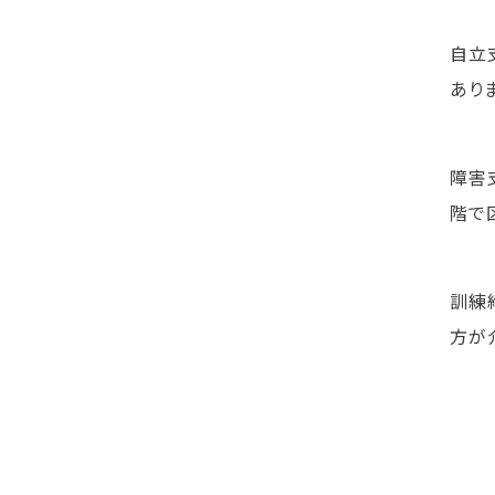
自立
あり
障害
階で
訓練
方が