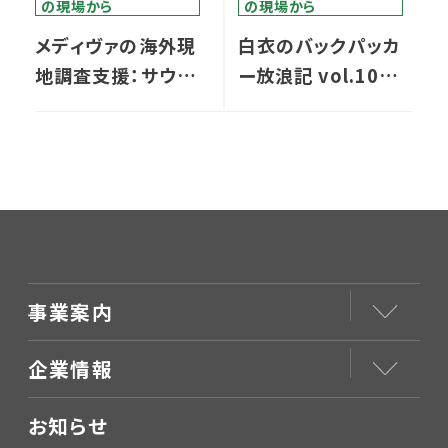
の現場から
の現場から
メディヴァの海外現
白衣のバックパッカ
地調査支援：サウジ
ー放浪記 vol.10／
アラビアでの事例を
ペナン編
踏まえて
事業案内
企業情報
お知らせ