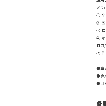
※フ
① 全
② 
③ 
④ 
時間
⑤ 
●
算
●算
●目
各