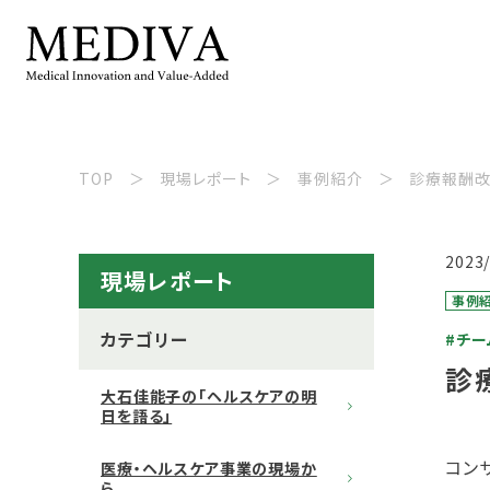
TOP
現場レポート
事例紹介
診療報酬改
2023
現場レポート
事例
カテゴリー
#チー
診
大石佳能子の「ヘルスケアの明
日を語る」
コン
医療・ヘルスケア事業の現場か
ら