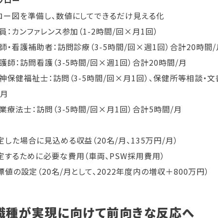
ロー図を準備し、数値にしてできるだけ見える化
員：カンファレンス参加（1-2時間/回×月1回）
医師・看護補助者：訪問診療（3-5時間/回×週1回）合計20時間/
看護師：訪問看護（3-5時間/回×週1回）合計20時間/月
精神保健福祉士：訪問（3-5時間/回×月1回）、保健所等相談・文
/月
作業療法士：訪問（3-5時間/回×月1回）合計5時間/月
定した場合に見込める収益（20名/月、135万円/月）
定するために必要な費用（車両、PSW採用費用）
標値の設定（20名/月として、2022年度内の増収＋800万円）
職種が実現に向けて前向きな反応へ