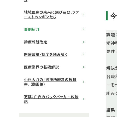
地域医療の未来に飛び込む、ファ
ーストペンギンたち
事例紹介
課題
診療報酬改定
精神
要件
医療政策・制度を読み解く
医療業界の基礎解説
解決
各職
小松大介の「診療所経営の教科
ーを
書」（動画編）
組み
寄稿：白衣のバックパッカー放浪
記
結果