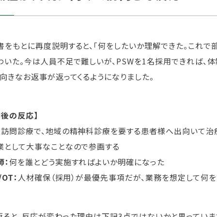
書をもとに再度説明すると、「何をしたいか理解できた。これで
わいた。今は人員不足で難しいが、PSWを1名採用できれば、体
前向きなお返事が返ってくるようになりました。
明後の反応】
：
訪問診療で、地域の精神科診療を要する患者様へ出向いて治
業として大事なことなので参画する
師：
何を誰とどう実施すればよいか明確になった
/OT：
人材確保（採用）が最優先事項だが、業務を想定して何
返ると、反応が変わった理由は下記3点ではないかと思っていま