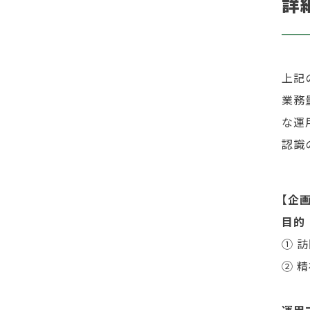
詳
上記
業務
な運
認識
【企
目的
① 
② 
運用