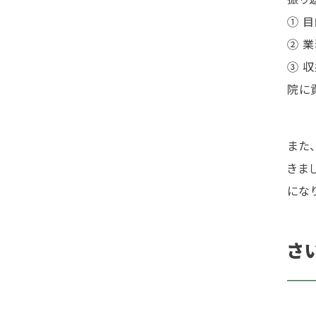
① 
② 
③ 
院に
また
きま
にな
さ