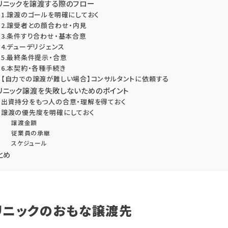
リニックを譲渡する際のフロー
1.譲渡のゴールを明確にしておく
2.譲受者との顔合わせ・内見
3.条件すり合わせ・基本合意
4.デューデリジェンス
5.最終条件提示・合意
6.本契約・各種手続き
【自力での譲渡が難しい場合】コンサルタントに依頼する
リニック譲渡を失敗しないためのポイント
出資持分をもつ人の合意・理解を得ておく
譲渡の優先度を明確にしておく
譲渡金額
従業員の承継
スケジュール
とめ
リニックのおもな譲渡先