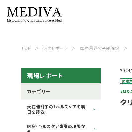
TOP
現場レポート
医療業界の基礎解説
2024
現場レポート
医療
カテゴリー
#M&
ク
大石佳能子の「ヘルスケアの明
日を語る」
医療・ヘルスケア事業の現場か
ら