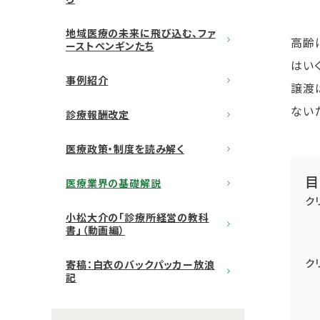
地域医療の未来に飛び込む、ファ
高齢
ーストペンギンたち
はい
事例紹介
譲渡
ない
診療報酬改定
医療政策・制度を読み解く
目
医療業界の基礎解説
ク
小松大介の「診療所経営の教科
書」（動画編）
ク
寄稿：白衣のバックパッカー放浪
記