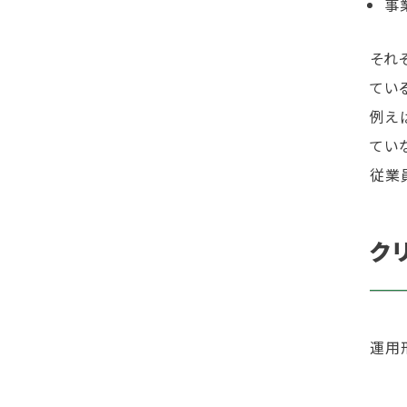
事
それ
てい
例え
てい
従業
ク
運用