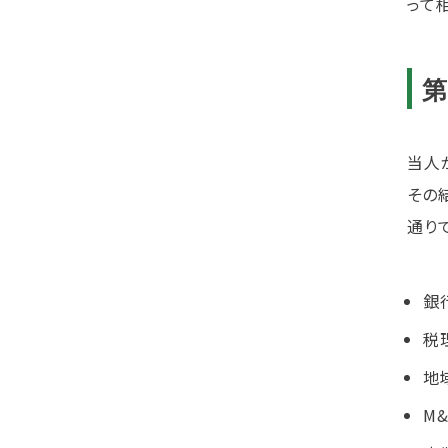
って
当人
その
通り
銀
税
地
M