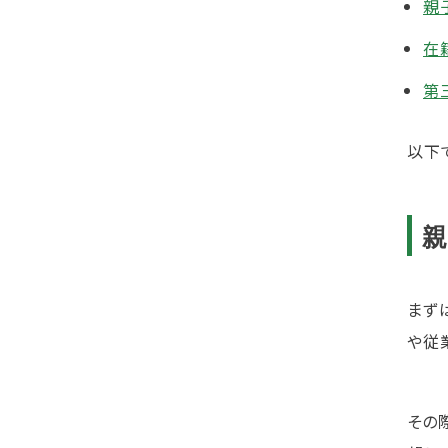
親
在
第
以下
まず
や従
その