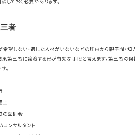
相談しておく必要があります。
第三者
が希望しない・適した人材がいないなどの理由から親子間・知人
結果第三者に譲渡する形が有効な手段と言えます。第三者の候
です。
行
理士
域の医師会
&Aコンサルタント