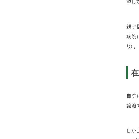
望し
親子
病院
り）。
自院
譲渡
しか