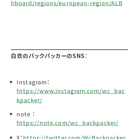
hboard/regions/european-region/ALB
白衣のバックパッカーのSNS
：
Instagram：
https://www.instagram.com/wc_bac
kpacker/
note ：
https://note.com/wc_backpacker/
X：
https://twitter.com/WcBackpacker