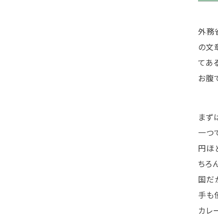
外務
の文
てあ
お腹
まず
一つ
円ほ
ちろ
国だ
手も
カレ