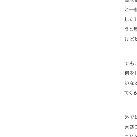
と一
した
うと
けど
でも
何を
いな
てく
外で
言語
こと