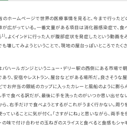
省のホームページで世界の医療事情を見ると、今まで行ったどの
章が広がっている。一番文量がある項目は消化器感染症で、食
1)
る
。よくインドに行った人が腹部症状を発症したという動画を
でも壊してみようということで、現地の屋台っぽいところでたく
はパハールガンジというニュー・デリー駅の西側にある市場で朝
であり、安宿やレストラン、屋台などがある場所だ。良さそうな屋
どでお弁当の銀紙のカップに入ったカレーと風船のように膨らん
ん手で食べる訳だが、最後に手を洗ったのがいつか思い出せない
から、右手だけで食べようとするがこれがうまく行かない。周り
使っていることに気が付く。「さすがにね」と思いながら、両手を
ーの味で付け合わせの玉ねぎのスライスと食べると食感もシャキ