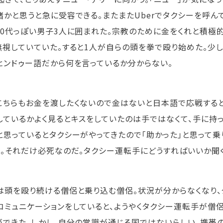
緒かと思うと急に受容できる。またまたUberでタクシーを呼ん
10代っぽい男子3人に囲まれた。宗教のために金をくれと積極
無視していていた。すると1人が自らの頭を拳で殴り始めた。少
ヒンドゥー語だから何を言っているか分からない。
こちらもお金を渡したくないので金はないと日本語で応戦する
しているかよく見るとキスをしていたのは手ではなくて、手に持っ
と思っているとタクシーがやってきたので「助かった」と思って乗
る。それだけ必死なのだ。タクシー運転手にどうすればいいか聞
は頭を殴り続ける僧侶と乗り込む僧侶。状況が分からなくなり
コミュニケーションをしていると、ようやくタクシー運転手が僧
ができた。しかし、自分の常識が通じる国ではないらしい。携帯の