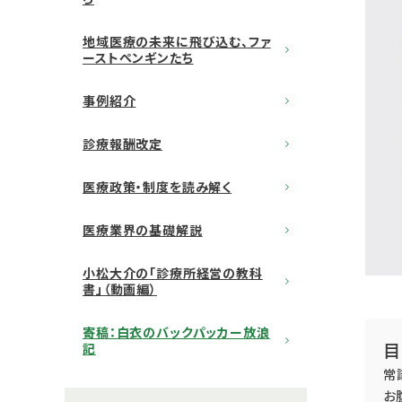
地域医療の未来に飛び込む、ファ
ーストペンギンたち
事例紹介
診療報酬改定
医療政策・制度を読み解く
医療業界の基礎解説
小松大介の「診療所経営の教科
書」（動画編）
寄稿：白衣のバックパッカー放浪
目
記
常
お