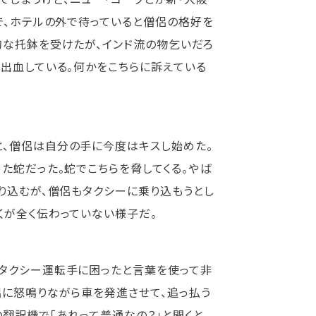
で、ホテルの外で待っていると僧侶の格好を
的な托鉢を受けたが、インド流の物乞いだろ
し出血している。何かをこちらに訴えている
と、僧侶は自分の手に今度はキスし始めた。
た蛇だった。蛇でこちらを脅してくる。やば
り込むが、僧侶もタクシーに乗り込もうとし
くが全く伝わっていない様子だ。
、タクシー運転手に困ったと言葉を使って非
侶に怒鳴りながら車を発進させて、追っ払う
翻訳機で「あれって普通なの？」と聞くと