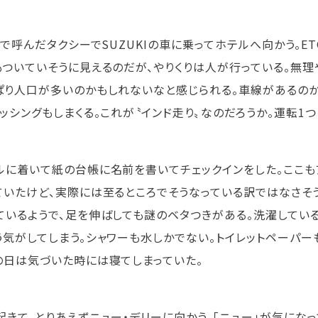
erで呼んだタクシーでSUZUKIの車に乗ってホテルへ向かう。
もついていそうに見えるのだが、やりくりは人が行っている。無理
ぱり人口が多いのかもしれないなと感じられる。車線があるの
パッシングもしまくる。これが〝インド走り〟なのだろうか。運転1
ルに着いて紙の台帳に名前を書いてチェックインをした。ここも
ていたけど、実際には至るところでそうなっている訳ではなさそ
ているようで、足を伸ばしても謎のベタつきがある。洗濯してい
う気がしてしまう。シャワーも水しかでない。トイレットペーパー
の日は気づいた時には寝てしまっていた。
起きて、とりあえずニュー・デリーに向かう。「ニュー」が気になっ