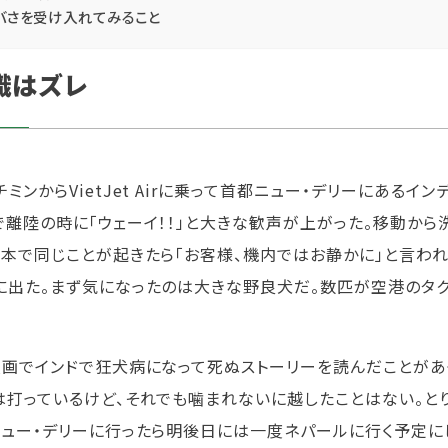
バさを受け入れてみること
識はズレ
チミンからVietJet Airに乗って首都ニュー・デリーにあるイ
で離陸の時に「ウェーイ！！」と大きな歓声が上がった。移動か
日本で同じことが起きたら「お客様、機内ではお静かに」と言われ
に出た。まず気になったのは大きな野良犬だ。数匹が空港のタク
漫画でインドで狂犬病になって死ぬストーリーを読んだことがあ
は打っているけど、それでも噛まれないに越したことはない。と
ニュー・デリーに行ったら明後日には一度ネパールに行く予定に