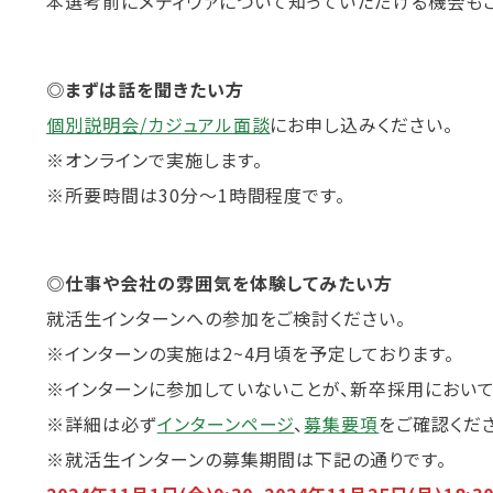
本選考前にメディヴァについて知っていただける機会もご
◎まずは話を聞きたい方
個別説明会/カジュアル面談
にお申し込みください。
※オンラインで実施します。
※所要時間は30分～1時間程度です。
◎仕事や会社の雰囲気を体験してみたい方
就活生インターンへの参加をご検討ください。
※インターンの実施は2~4月頃を予定しております。
※インターンに参加していないことが、新卒採用において
※詳細は必ず
インターンページ
、
募集要項
をご確認くだ
※就活生インターンの募集期間は下記の通りです。