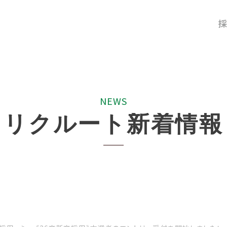
採
N
E
W
S
リ
ク
ル
ー
ト
新
着
情
報