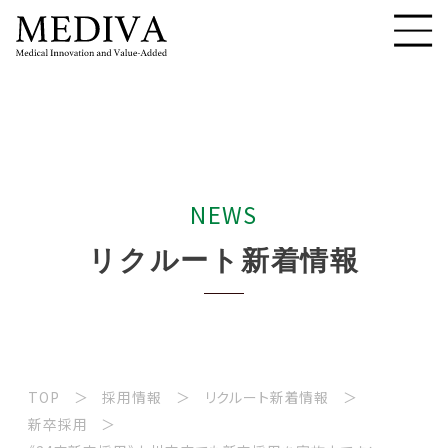
N
E
W
S
リ
ク
ル
ー
ト
新
着
情
報
TOP
採用情報
リクルート新着情報
新卒採用