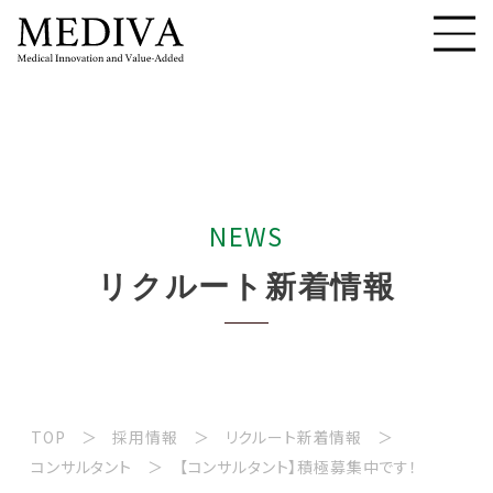
N
E
W
S
リ
ク
ル
ー
ト
新
着
情
報
TOP
採用情報
リクルート新着情報
コンサルタント
【コンサルタント】積極募集中です！