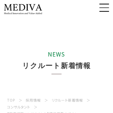
N
E
W
S
リ
ク
ル
ー
ト
新
着
情
報
TOP
採用情報
リクルート新着情報
コンサルタント