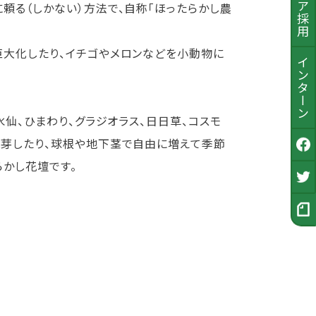
頼る（しかない）方法で、自称「ほったらかし農
巨大化したり、イチゴやメロンなどを小動物に
インターン
水仙、ひまわり、グラジオラス、日日草、コスモ
発芽したり、球根や地下茎で自由に増えて季節
公式Facebook
らかし花壇です。
採用Twitter
採用ノート