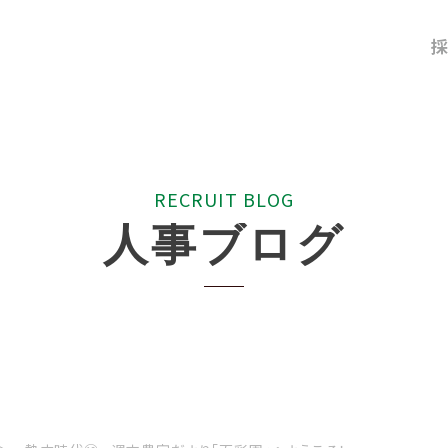
採
R
E
C
R
U
I
T
B
L
O
G
人
事
ブ
ロ
グ