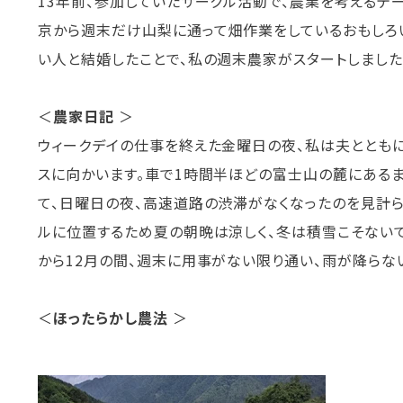
13年前、参加していたサークル活動で、農業を考えるテ
京から週末だけ山梨に通って畑作業をしているおもしろ
い人と結婚したことで、私の週末農家がスタートしました
＜
農家日記
＞
ウィークデイの仕事を終えた金曜日の夜、私は夫ととも
スに向かいます。車で1時間半ほどの富士山の麓にあるま
て、日曜日の夜、高速道路の渋滞がなくなったのを見計らっ
ルに位置するため夏の朝晩は涼しく、冬は積雪こそない
から12月の間、週末に用事がない限り通い、雨が降らな
＜
ほったらかし農法
＞