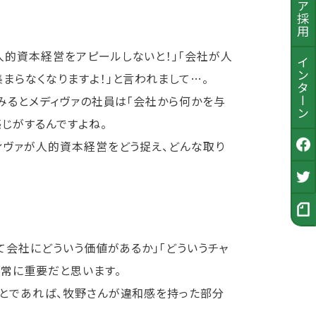
人的資本経営をアピールしないと！」「会社が人
インターン
まらなくなりますよ！」と言われまして…。
てみるとメディヴァの社員は「会社から何かを与
じがするんですよね。
ィヴァが人的資本経営をどう捉え、どんな取り
公式Facebook
採用Twitter
採用ノート
て会社にどういう価値があるか」「どういうチャ
非常に重要だと思います。
ことであれば、牧野さんが違和感を持った部分