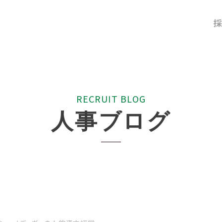
採
R
E
C
R
U
I
T
B
L
O
G
人
事
ブ
ロ
グ